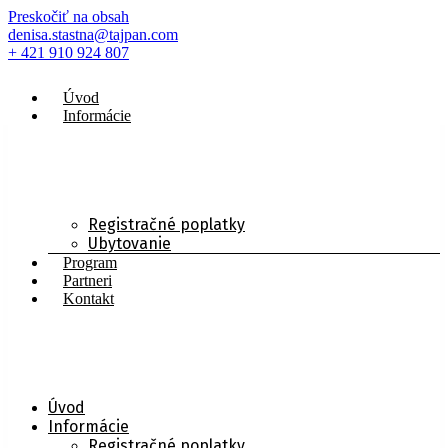
Preskočiť na obsah
denisa.stastna@tajpan.com
+ 421 910 924 807
Úvod
Informácie
Registračné poplatky
Ubytovanie
Program
Partneri
Kontakt
Úvod
Informácie
Registračné poplatky